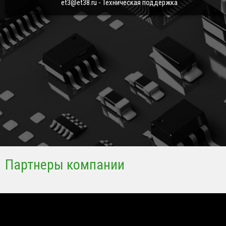
et3@et38.ru - Техническая поддержка
Партнеры компании