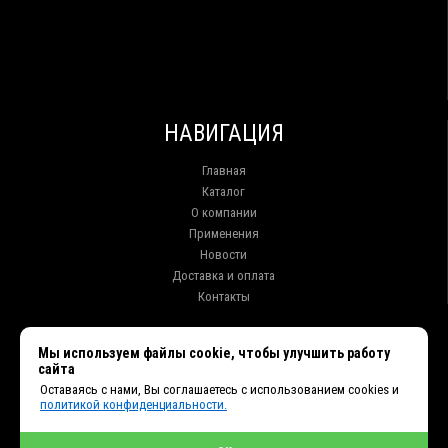
НАВИГАЦИЯ
Главная
Каталог
О компании
Применения
Новости
Доставка и оплата
Контакты
КОНТАКТЫ
Мы используем файлы cookie, чтобы улучшить работу
сайта
г. Иркутск ул. Клары Цеткин, 16, офис 15
Оставаясь с нами, Вы соглашаетесь с использованием cookies и
+7 (914) 010-76-83, 8 (3952) 93-27-93 - Отдел продаж
политикой конфиденциальности.
+7 (950) 075-85-99 - Техническая поддержка
info@et38.ru - Общая почта
et1@et38.ru - Отдел продаж