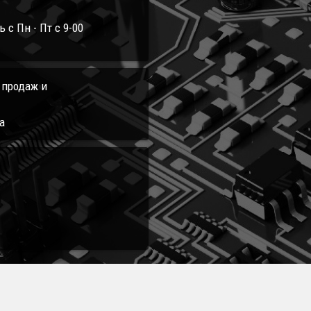
с Пн - Пт с 9-00
л продаж и
а