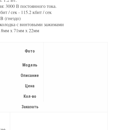
я: 3000 В постоянного тока.
ит / сек - 115.2 кбит / сек
UB (гнездо)
я колодка с винтовыми зажимами
18мм х 71мм х 22мм
Фото
Модель
Описание
Цена
Кол-во
Заказать