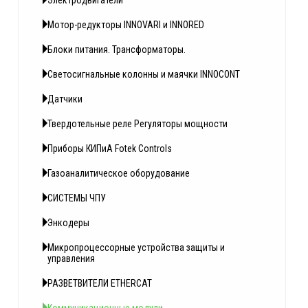
Электродвигатели
Мотор-редукторы INNOVARI и INNORED
Блоки питания. Трансформаторы.
Светосигнальные колонны и маячки INNOCONT
Датчики
Твердотельные реле Регуляторы мощности
Приборы КИПиА Fotek Controls
Газоаналитическое оборудование
СИСТЕМЫ ЧПУ
Энкодеры
Микропроцессорные устройства защиты и
управления
РАЗВЕТВИТЕЛИ ETHERCAT