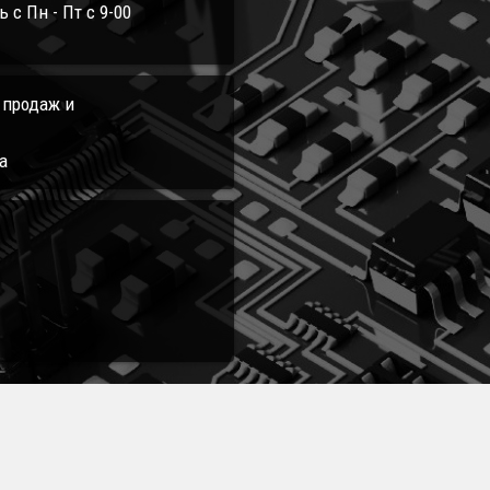
с Пн - Пт с 9-00
л продаж и
а