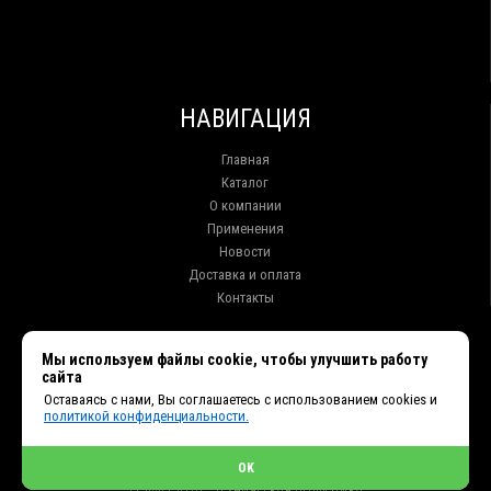
НАВИГАЦИЯ
Главная
Каталог
О компании
Применения
Новости
Доставка и оплата
Контакты
КОНТАКТЫ
Мы используем файлы cookie, чтобы улучшить работу
сайта
г. Иркутск ул. Клары Цеткин, 16, офис 15
Оставаясь с нами, Вы соглашаетесь с использованием cookies и
+7 (914) 010-76-83, 8 (3952) 93-27-93 - Отдел продаж
политикой конфиденциальности.
+7 (950) 075-85-99 - Техническая поддержка
info@et38.ru - Общая почта
et1@et38.ru - Отдел продаж
OK
et2@et38.ru - Отдел продаж
et3@et38.ru - Техническая поддержка