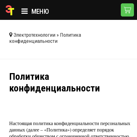
МЕНЮ
ГЛАВНАЯ
Электротехнологии
»
Политика
конфиденциальности
КАТАЛОГ
О КОМПАНИИ
ПРИМЕНЕНИЯ
Политика
НОВОСТИ
конфиденциальности
ДОСТАВКА И ОПЛАТА
КОНТАКТЫ
Настоящая политика конфиденциальности персональных
данных (далее – «Политика») определяет порядок
обработки обществом с ограниченной ответственностью