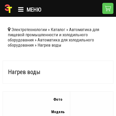
МЕНЮ
ГЛАВНАЯ
Электротехнологии
»
Каталог
»
Автоматика для
пищевой промышленности и холодильного
КАТАЛОГ
оборудования
»
Автоматика для холодильного
оборудования
»
Нагрев воды
О КОМПАНИИ
ПРИМЕНЕНИЯ
НОВОСТИ
Нагрев воды
ДОСТАВКА И ОПЛАТА
КОНТАКТЫ
Фото
Модель