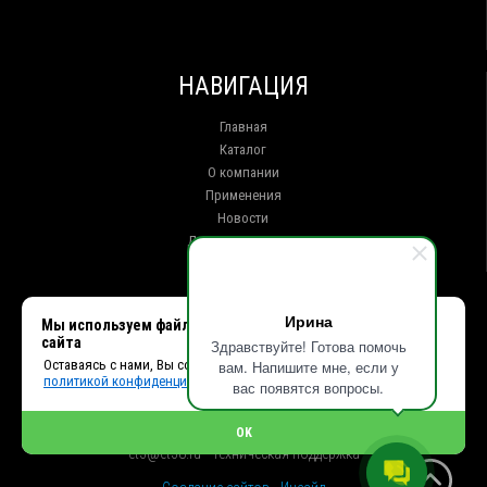
НАВИГАЦИЯ
Главная
Каталог
О компании
Применения
Новости
Доставка и оплата
Контакты
КОНТАКТЫ
Ирина
Мы используем файлы cookie, чтобы улучшить работу
сайта
Здравствуйте! Готова помочь
г. Иркутск ул. Клары Цеткин, 16, офис 15
Оставаясь с нами, Вы соглашаетесь с использованием cookies и
вам. Напишите мне, если у
+7 (914) 010-76-83, 8 (3952) 93-27-93 - Отдел продаж
политикой конфиденциальности.
+7 (950) 075-85-99 - Техническая поддержка
вас появятся вопросы.
info@et38.ru - Общая почта
et1@et38.ru - Отдел продаж
OK
et2@et38.ru - Отдел продаж
et3@et38.ru - Техническая поддержка