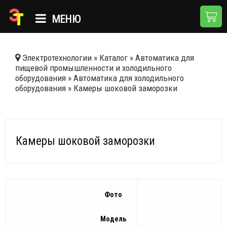
МЕНЮ
ГЛАВНАЯ
Электротехнологии
»
Каталог
»
Автоматика для
пищевой промышленности и холодильного
КАТАЛОГ
оборудования
»
Автоматика для холодильного
оборудования
»
Камеры шоковой заморозки
О КОМПАНИИ
ПРИМЕНЕНИЯ
НОВОСТИ
Камеры шоковой заморозки
ДОСТАВКА И ОПЛАТА
КОНТАКТЫ
Фото
Модель