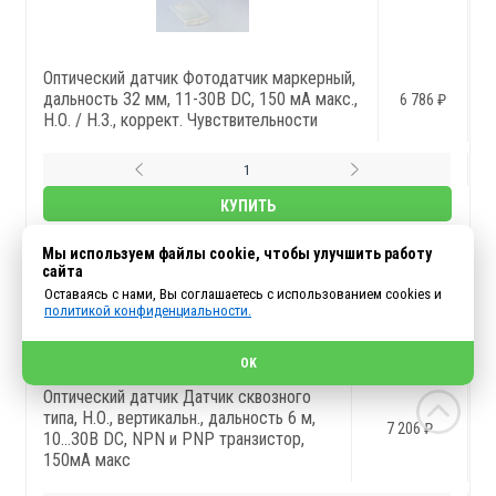
Оптический датчик Фотодатчик маркерный,
дальность 32 мм, 11-30В DC, 150 мА макс.,
6 786 ₽
Н.О. / Н.З., коррект. Чувствительности
КУПИТЬ
В НАЛИЧИИ
Мы используем файлы cookie, чтобы улучшить работу
сайта
Оставаясь с нами, Вы соглашаетесь с использованием cookies и
CDT-6MX-V
политикой конфиденциальности.
OK
Оптический датчик Датчик сквозного
типа, Н.О., вертикальн., дальность 6 м,
7 206 ₽
10…30В DC, NPN и PNP транзистор,
150мА макс