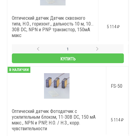
Оптический датчик Датчик сквозного
типа, Н.О., горизонт., дальность 10 м, 10…
5 114 ₽
30В DC, NPN и PNP транзистор, 150мА
макс
КУПИТЬ
В НАЛИЧИИ
FS-50
Оптический датчик Фотодатчик с
усилительным блоком, 11-30В DC, 150 мА
5 114 ₽
макс., NPN и PNP, Н.О. / Н.З., корр.
чувствительности