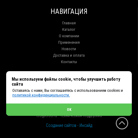
НАВИГАЦИЯ
Главная
Каталог
О компании
Применения
Новости
Доставка и оплата
Контакты
КОНТАКТЫ
Мы используем файлы cookie, чтобы улучшить работу
сайта
г. Иркутск ул. Клары Цеткин, 16, офис 15
Оставаясь с нами, Вы соглашаетесь с использованием cookies и
+7 (914) 010-76-83, 8 (3952) 93-27-93 - Отдел продаж
политикой конфиденциальности.
+7 (950) 075-85-99 - Техническая поддержка
info@et38.ru - Общая почта
et1@et38.ru - Отдел продаж
OK
et2@et38.ru - Отдел продаж
et3@et38.ru - Техническая поддержка
Создание сайтов - Инсайд