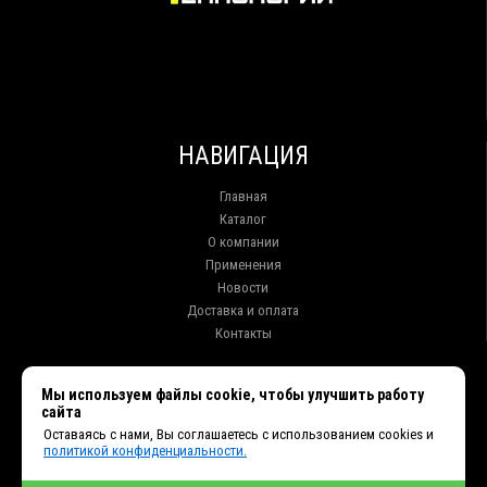
НАВИГАЦИЯ
Главная
Каталог
О компании
Применения
Новости
Доставка и оплата
Контакты
КОНТАКТЫ
Мы используем файлы cookie, чтобы улучшить работу
сайта
г. Иркутск ул. Клары Цеткин, 16, офис 15
Оставаясь с нами, Вы соглашаетесь с использованием cookies и
+7 (914) 010-76-83, 8 (3952) 93-27-93 - Отдел продаж
политикой конфиденциальности.
+7 (950) 075-85-99 - Техническая поддержка
info@et38.ru - Общая почта