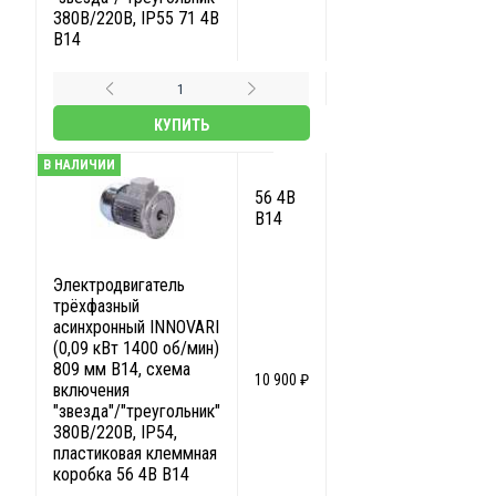
380В/220В, IP55 71 4B
B14
КУПИТЬ
В НАЛИЧИИ
56 4B
B14
Электродвигатель
трёхфазный
асинхронный INNOVARI
(0,09 кВт 1400 об/мин)
809 мм B14, схема
10 900 ₽
включения
"звезда"/"треугольник"
380В/220В, IP54,
пластиковая клеммная
коробка 56 4B B14