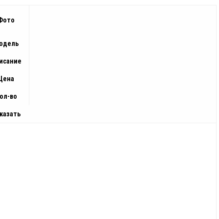
Фото
одель
исание
Цена
ол-во
казать