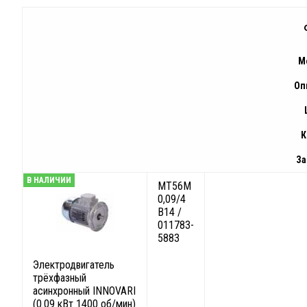
М
Оп
К
За
В НАЛИЧИИ
MT56M
0,09/4
B14 /
011783-
5883
Электродвигатель
трёхфазный
асинхронный INNOVARI
(0.09 кВт 1400 об/мин)