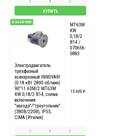
КУПИТЬ
В НАЛИЧИИ
MT63M
KW
0,18/2
B14 /
070656-
5883
Электродвигатель
трёхфазный
асинхронный INNOVARI
(0.18 кВт 2800 об/мин)
90"11 63M/2 MT63M
13 600 ₽
KW 0,18/2 B14, схема
включения
"звезда"/"треугольник"
(380В/220В), IP55,
CIMA (Италия)