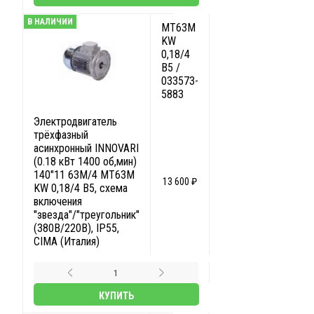
В НАЛИЧИИ
MT63M
KW
0,18/4
B5 /
033573-
5883
Электродвигатель
трёхфазный
асинхронный INNOVARI
(0.18 кВт 1400 об,мин)
140"11 63M/4 MT63M
13 600 ₽
KW 0,18/4 B5, схема
включения
"звезда"/"треугольник"
(380В/220В), IP55,
CIMA (Италия)
КУПИТЬ