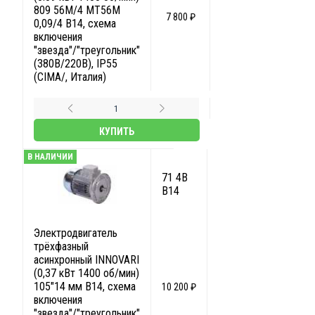
809 56M/4 MT56M
7 800 ₽
0,09/4 B14, схема
включения
"звезда"/"треугольник"
(380В/220В), IP55
(CIMA/, Италия)
КУПИТЬ
В НАЛИЧИИ
71 4B
B14
Электродвигатель
трёхфазный
асинхронный INNOVARI
(0,37 кВт 1400 об/мин)
105"14 мм B14, схема
10 200 ₽
включения
"звезда"/"треугольник"