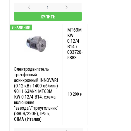
КУПИТЬ
В НАЛИЧИИ
MT63M
KW
0,12/4
B14 /
033720-
5883
Электродвигатель
трёхфазный
асинхронный INNOVARI
(0.12 кВт 1400 об/мин)
9011 63M/4 MT63M
13 200 ₽
KW 0,12/4 B14, схема
включения
"звезда"/"треугольник"
(380В/220В), IP55,
CIMA (Италия)