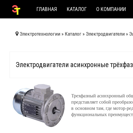
ГЛАВНАЯ
КАТАЛОГ
О КОМПАНИИ
Электротехнологии
»
Каталог
»
Электродвигатели
»
Э
Электродвигатели асинхронные трёхфазн
Трехфазный асинхронный об
представляет собой преобраз
в основном там, где мотор-ре
функциональных преимуществ