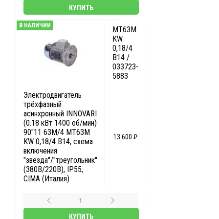
КУПИТЬ
В НАЛИЧИИ
MT63M
KW
0,18/4
B14 /
033723-
5883
Электродвигатель
трёхфазный
асинхронный INNOVARI
(0.18 кВт 1400 об/мин)
90"11 63M/4 MT63M
13 600 ₽
KW 0,18/4 B14, схема
включения
"звезда"/"треугольник"
(380В/220В), IP55,
CIMA (Италия)
КУПИТЬ