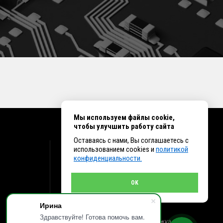
Мы используем файлы cookie,
чтобы улучшить работу сайта
Оставаясь с нами, Вы соглашаетесь с
КОНТАКТЫ
использованием cookies и
политикой
конфиденциальности.
г. Иркутск ул. Клары Цеткин, 16, офис 15
+7 (914) 010-76-83, 8 (3952) 93-27-93 - Отдел
продаж
OK
+7 (950) 075-85-99 - Техническая поддержка
info@et38.ru - Общая почта
Ирина
et1@et38.ru - Отдел продаж
et2@et38.ru - Отдел продаж
Здравствуйте! Готова помочь вам.
et3@et38.ru - Техническая поддержка