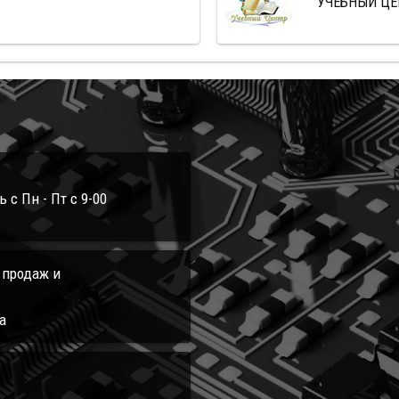
УЧЕБНЫЙ ЦЕ
с Пн - Пт с 9-00
л продаж и
а