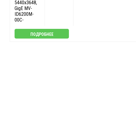
5440x3648,
GigE MV-
ID6200M-
00C-
ПОДРОБНЕЕ