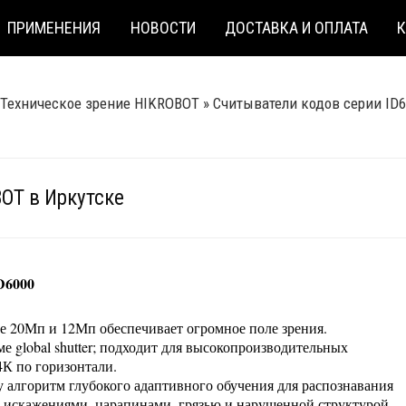
ПРИМЕНЕНИЯ
НОВОСТИ
ДОСТАВКА И ОПЛАТА
Техническое зрение HIKROBOT
»
Считыватели кодов серии ID
OT в Иркутске
D6000
е 20Мп и 12Мп обеспечивает огромное поле зрения.
е global shutter; подходит для высокопроизводительных
4К по горизонтали.
 алгоритм глубокого адаптивного обучения для распознавания
 искажениями, царапинами, грязью и нарушенной структурой.