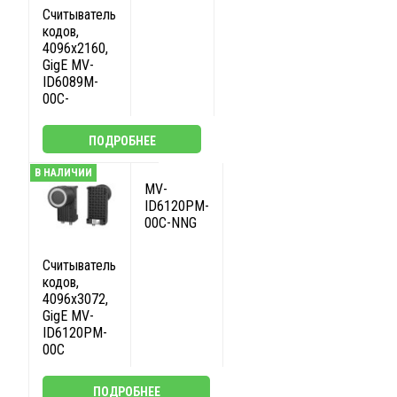
Считыватель
кодов,
4096x2160,
GigE MV-
ID6089M-
00C-
ПОДРОБНЕЕ
В НАЛИЧИИ
MV-
ID6120PM-
00C-NNG
Считыватель
кодов,
4096x3072,
GigE MV-
ID6120PM-
00C
ПОДРОБНЕЕ