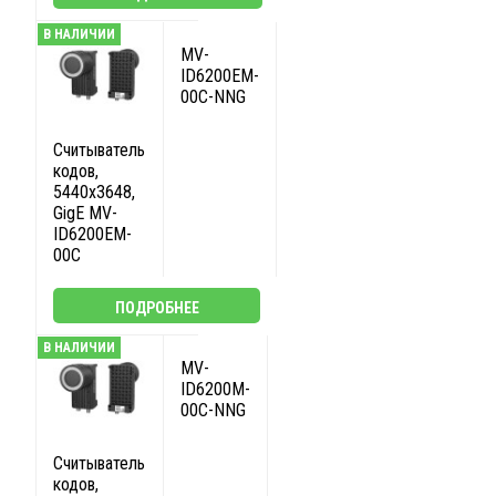
В НАЛИЧИИ
MV-
ID6200EM-
00C-NNG
Считыватель
кодов,
5440x3648,
GigE MV-
ID6200EM-
00C
ПОДРОБНЕЕ
В НАЛИЧИИ
MV-
ID6200M-
00C-NNG
Считыватель
кодов,