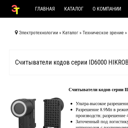
ГЛАВНАЯ
КАТАЛОГ
О КОМПАНИИ
Электротехнологии
»
Каталог
»
Техническое зрение
»
Считыватели кодов серии ID6000 HIKROB
Считыватели кодов серии I
Ультра-высокое разрешени
Разрешение 8.9Мп в режим
производств; разрешение 
Заточенный под логистику
штрихкодов с различными