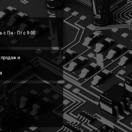
с Пн - Пт с 9-00
л продаж и
а