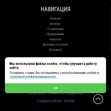
НАВИГАЦИЯ
Главная
Каталог
О компании
Применения
Новости
Доставка и оплата
Контакты
КОНТАКТЫ
Мы используем файлы cookie, чтобы улучшить работу
сайта
г. Иркутск ул. Клары Цеткин, 16, офис 15
Оставаясь с нами, Вы соглашаетесь с использованием cookies и
+7 (914) 010-76-83, 8 (3952) 93-27-93 - Отдел продаж
политикой конфиденциальности.
+7 (950) 075-85-99 - Техническая поддержка
info@et38.ru - Общая почта
et1@et38.ru - Отдел продаж
OK
et2@et38.ru - Отдел продаж
et3@et38.ru - Техническая поддержка
Создание сайтов - Инсайд