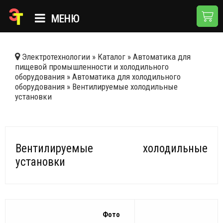
МЕНЮ
ГЛАВНАЯ
Электротехнологии
»
Каталог
»
Автоматика для
пищевой промышленности и холодильного
КАТАЛОГ
оборудования
»
Автоматика для холодильного
оборудования
»
Вентилируемые холодильные
О КОМПАНИИ
установки
ПРИМЕНЕНИЯ
НОВОСТИ
Вентилируемые холодильные
ДОСТАВКА И ОПЛАТА
установки
КОНТАКТЫ
Фото