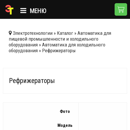
МЕНЮ
ГЛАВНАЯ
Электротехнологии
»
Каталог
»
Автоматика для
пищевой промышленности и холодильного
КАТАЛОГ
оборудования
»
Автоматика для холодильного
оборудования
»
Рефрижераторы
О КОМПАНИИ
ПРИМЕНЕНИЯ
НОВОСТИ
Рефрижераторы
ДОСТАВКА И ОПЛАТА
КОНТАКТЫ
Фото
Модель