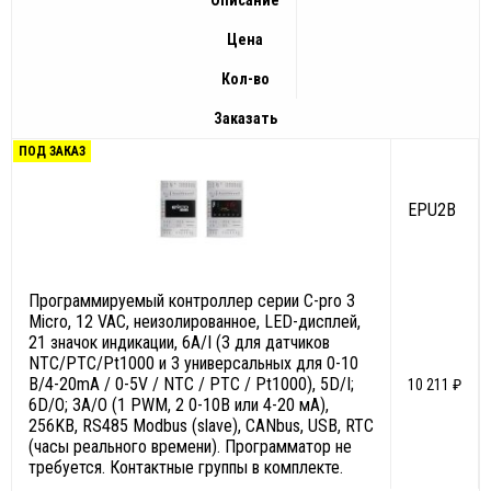
Описание
Цена
Кол-во
Заказать
ПОД ЗАКАЗ
EPU2B
Программируемый контроллер серии С-pro 3
Micro, 12 VAC, неизолированное, LED-дисплей,
21 значок индикации, 6А/I (3 для датчиков
NTC/PTC/Pt1000 и 3 универсальных для 0-10
В/4-20mA / 0-5V / NTC / PTC / Pt1000), 5D/I;
10 211 ₽
6D/O; 3A/O (1 PWM, 2 0-10В или 4-20 мА),
256KB, RS485 Modbus (slave), CANbus, USB, RTC
(часы реального времени). Программатор не
требуется. Контактные группы в комплекте.