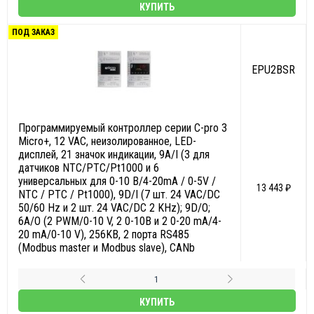
КУПИТЬ
ПОД ЗАКАЗ
EPU2BSR
Программируемый контроллер серии С-pro 3
Micro+, 12 VAC, неизолированное, LED-
дисплей, 21 значок индикации, 9А/I (3 для
датчиков NTC/PTC/Pt1000 и 6
универсальных для 0-10 В/4-20mA / 0-5V /
13 443 ₽
NTC / PTC / Pt1000), 9D/I (7 шт. 24 VAC/DC
50/60 Hz и 2 шт. 24 VAC/DC 2 KHz); 9D/O;
6A/O (2 PWM/0-10 V, 2 0-10В и 2 0-20 mA/4-
20 mA/0-10 V), 256KB, 2 порта RS485
(Modbus master и Modbus slave), CANb
КУПИТЬ