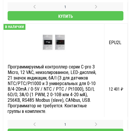
КУПИТЬ
В НАЛИЧИИ
EPU2L
Программируемый контроллер серии С-pro 3
Micro, 12 VAC, неизолированное, LED-дисплей,
21 значок индикации, 6А/I (3 для датчиков
NTC/PTC/Pt1000 и 3 универсальных для 0-10
В/4-20mA / 0-5V / NTC / PTC / Pt1000), 5D/I;
12 401 ₽
6D/O; 3A/O (1 PWM, 2 0-10В или 4-20 мА),
256KB, RS485 Modbus (slave), CANbus, USB.
Программатор не требуется. Контактные
группы в комплекте.