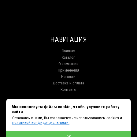
НАВИГАЦИЯ
Главная
Каталог
О компании
Применения
Новости
Доставка и оплата
Контакты
КОНТАКТЫ
Мы используем файлы cookie, чтобы улучшить работу
сайта
г. Иркутск ул. Клары Цеткин, 16, офис 15
Оставаясь с нами, Вы соглашаетесь с использованием cookies и
+7 (914) 010-76-83, 8 (3952) 93-27-93 - Отдел продаж
политикой конфиденциальности.
+7 (950) 075-85-99 - Техническая поддержка
info@et38.ru - Общая почта
et1@et38.ru - Отдел продаж