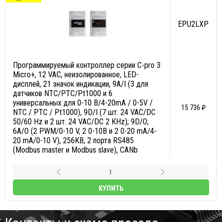
EPU2LXP
Программируемый контроллер серии С-pro 3
Micro+, 12 VAC, неизолированное, LED-
дисплей, 21 значок индикации, 9А/I (3 для
датчиков NTC/PTC/Pt1000 и 6
универсальных для 0-10 В/4-20mA / 0-5V /
15 736 ₽
NTC / PTC / Pt1000), 9D/I (7 шт. 24 VAC/DC
50/60 Hz и 2 шт. 24 VAC/DC 2 KHz); 9D/O;
6A/O (2 PWM/0-10 V, 2 0-10В и 2 0-20 mA/4-
20 mA/0-10 V), 256KB, 2 порта RS485
(Modbus master и Modbus slave), CANb
КУПИТЬ