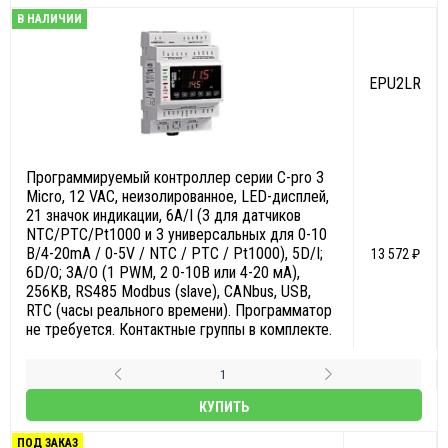
В НАЛИЧИИ
EPU2LR
Программируемый контроллер серии С-pro 3
Micro, 12 VAC, неизолированное, LED-дисплей,
21 значок индикации, 6А/I (3 для датчиков
NTC/PTC/Pt1000 и 3 универсальных для 0-10
В/4-20mA / 0-5V / NTC / PTC / Pt1000), 5D/I;
13 572 ₽
6D/O; 3A/O (1 PWM, 2 0-10В или 4-20 мА),
256KB, RS485 Modbus (slave), CANbus, USB,
RTC (часы реального времени). Программатор
не требуется. Контактные группы в комплекте.
КУПИТЬ
ПОД ЗАКАЗ