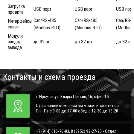
Загрузка
USB порт
USB порт
USB порт
проекта
Can/RS-485
Can/RS-485
Can/RS-
Интерфейсы
связи
(Modbus RTU)
(Modbus RTU)
(Modbus 
Модули
ввода/
до 32 шт.
до 32 шт.
до 32 шт
вывода
Контакты и схема проезда
г. Иркутск ул. Клары Цеткин, 16, офис 15
Офис нашей компании вы можете посетить с
Пн - Пт с 9-00 до 17-00 обед с 12-30 до 13-20
+7 (914) 010-76-83, 8 (3952) 93-27-93 - Отдел