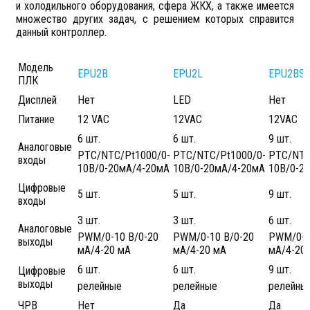
и холодильного оборудования, сфера ЖКХ, а также имеется
множество других задач, с решением которых справится
данный контроллер.
Модель
EPU2B
EPU2L
EPU2BS
ПЛК
Дисплей
Нет
LED
Нет
Питание
12 VAC
12VAC
12VAC
6 шт.
6 шт.
9 шт.
Аналоговые
PTC/NTC/Pt1000/0-
PTC/NTC/Pt1000/0-
PTC/NTC
входы
10В/0-20мА/4-20мА
10В/0-20мА/4-20мА
10В/0-2
Цифровые
5 шт.
5 шт.
9 шт.
входы
3 шт.
3 шт.
6 шт.
Аналоговые
PWM/0-10 В/0-20
PWM/0-10 В/0-20
PWM/0-1
выходы
мА/4-20 мА
мА/4-20 мА
мА/4-20
6 шт.
6 шт.
9 шт.
Цифровые
выходы
релейные
релейные
релейны
ЧРВ
Нет
Да
Да