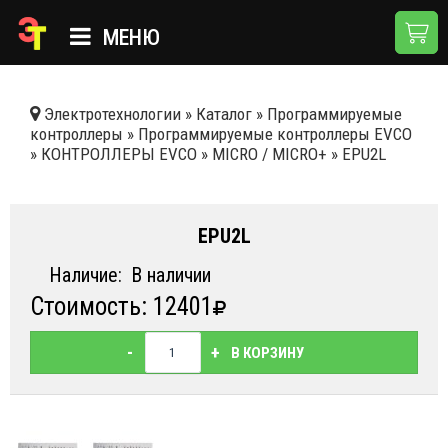
МЕНЮ
ГЛАВНАЯ
Электротехнологии
»
Каталог
»
Программируемые
контроллеры
»
Программируемые контроллеры EVCO
КАТАЛОГ
»
КОНТРОЛЛЕРЫ EVCO
»
MICRO / MICRO+
»
EPU2L
О КОМПАНИИ
ПРИМЕНЕНИЯ
EPU2L
НОВОСТИ
Наличие:
В наличии
Стоимость: 12401
ДОСТАВКА И ОПЛАТА
КОНТАКТЫ
-
+
В КОРЗИНУ