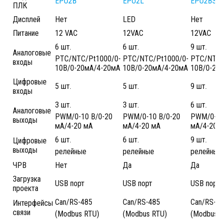
EPU2B
EPU2L
EPU2BS
ПЛК
Дисплей
Нет
LED
Нет
Питание
12 VAC
12VAC
12VAC
6 шт.
6 шт.
9 шт.
Аналоговые
PTC/NTC/Pt1000/0-
PTC/NTC/Pt1000/0-
PTC/NTC
входы
10В/0-20мА/4-20мА
10В/0-20мА/4-20мА
10В/0-2
Цифровые
5 шт.
5 шт.
9 шт.
входы
3 шт.
3 шт.
6 шт.
Аналоговые
PWM/0-10 В/0-20
PWM/0-10 В/0-20
PWM/0-1
выходы
мА/4-20 мА
мА/4-20 мА
мА/4-20
6 шт.
6 шт.
9 шт.
Цифровые
выходы
релейные
релейные
релейны
ЧРВ
Нет
Да
Да
Загрузка
USB порт
USB порт
USB порт
проекта
Can/RS-485
Can/RS-485
Can/RS-
Интерфейсы
связи
(Modbus RTU)
(Modbus RTU)
(Modbus 