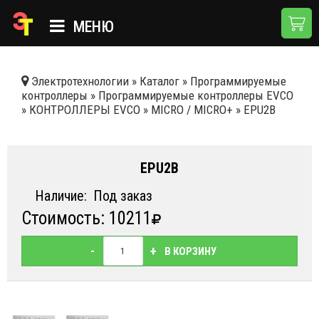
МЕНЮ
ГЛАВНАЯ
Электротехнологии
»
Каталог
»
Программируемые
контроллеры
»
Программируемые контроллеры EVCO
КАТАЛОГ
»
КОНТРОЛЛЕРЫ EVCO
»
MICRO / MICRO+
»
EPU2B
О КОМПАНИИ
ПРИМЕНЕНИЯ
EPU2B
НОВОСТИ
Наличие:
Под заказ
Стоимость: 10211
ДОСТАВКА И ОПЛАТА
КОНТАКТЫ
-
+
В КОРЗИНУ