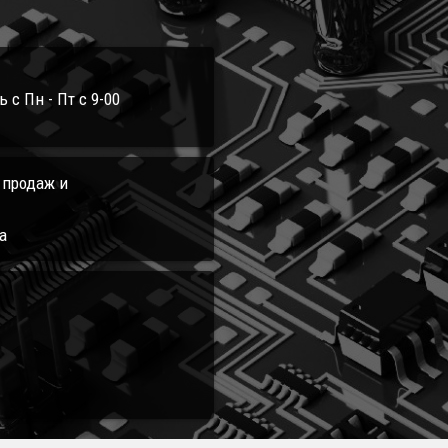
с Пн - Пт с 9-00
л продаж и
а