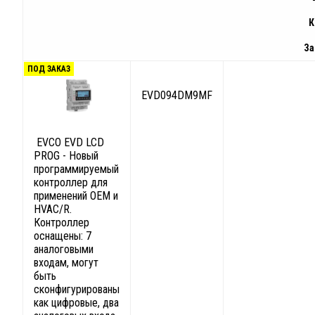
К
За
ПОД ЗАКАЗ
EVD094DM9MF
EVCO EVD LCD
PROG - Новый
программируемый
контроллер для
применений OEM и
HVAC/R.
Контроллер
оснащены: 7
аналоговыми
входам, могут
быть
сконфигурированы
как цифровые, два