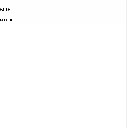
ол-во
казать