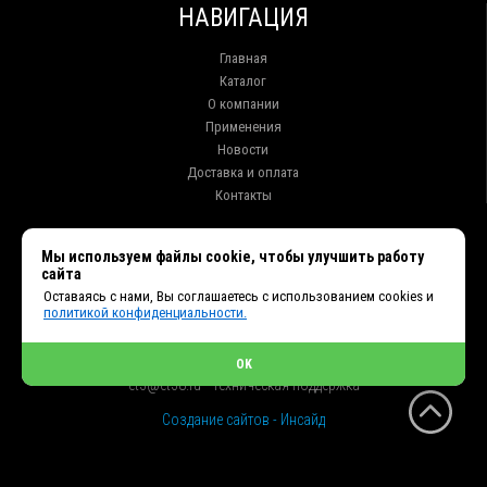
НАВИГАЦИЯ
Главная
Каталог
О компании
Применения
Новости
Доставка и оплата
Контакты
КОНТАКТЫ
Мы используем файлы cookie, чтобы улучшить работу
сайта
г. Иркутск ул. Клары Цеткин, 16, офис 15
Оставаясь с нами, Вы соглашаетесь с использованием cookies и
+7 (914) 010-76-83, 8 (3952) 93-27-93 - Отдел продаж
политикой конфиденциальности.
+7 (950) 075-85-99 - Техническая поддержка
info@et38.ru - Общая почта
et1@et38.ru - Отдел продаж
OK
et2@et38.ru - Отдел продаж
et3@et38.ru - Техническая поддержка
Создание сайтов - Инсайд