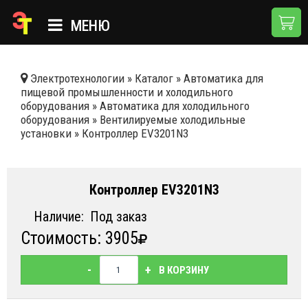
МЕНЮ
ГЛАВНАЯ
Электротехнологии
»
Каталог
»
Автоматика для
пищевой промышленности и холодильного
КАТАЛОГ
оборудования
»
Автоматика для холодильного
оборудования
»
Вентилируемые холодильные
О КОМПАНИИ
установки
»
Контроллер EV3201N3
ПРИМЕНЕНИЯ
НОВОСТИ
Контроллер EV3201N3
ДОСТАВКА И ОПЛАТА
Наличие:
Под заказ
Стоимость: 3905
КОНТАКТЫ
-
+
В КОРЗИНУ