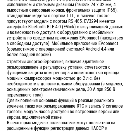
исполнением и стильным дизайном (панель 74 х 32 мм, 4
емкостные сенсорные кнопки, фронтальная защита IP65),
стандартные модели с портом TTL, в линейке так же
присутствуют модели с портом RS-485. EV3294 имеется
интерфейс Bluetooth BLE 4.0 (EVlink) с визуализацией данных
и возможностью доступа к оборудованию с мобильных
устройств по средствам приложения EVconnect (находиться
в свободном доступе). Мобильное приложение EVconnect
(совместимое с операционной системой Android 4.4 или
более поздней версии).
Стратегии энергосбережения, включая адаптивное
размораживание и регулировку уставки, сочетаются с
функциями защиты компрессора и возможностью привода
мощных компрессоров мощностью до 2 л.с. без
необходимости в дополнительном оборудовании (в моделях,
оснащенных электромеханическим реле, 30 А при 250 В
переменного тока)
Для выполнения основных функций в режиме реального
времени, таких как размораживание RTC и запись 9 сигналов
тревоги, модуль часов доступен во встроенной версии или
версии, подключаемой извне.
В некоторых моделях пользователи могут полагаться на
расширенные функции регистрации данных HACCP и