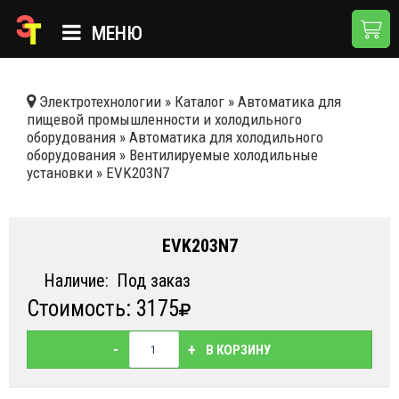
МЕНЮ
ГЛАВНАЯ
Электротехнологии
»
Каталог
»
Автоматика для
пищевой промышленности и холодильного
КАТАЛОГ
оборудования
»
Автоматика для холодильного
оборудования
»
Вентилируемые холодильные
О КОМПАНИИ
установки
»
EVK203N7
ПРИМЕНЕНИЯ
НОВОСТИ
EVK203N7
ДОСТАВКА И ОПЛАТА
Наличие:
Под заказ
Стоимость: 3175
КОНТАКТЫ
-
+
В КОРЗИНУ