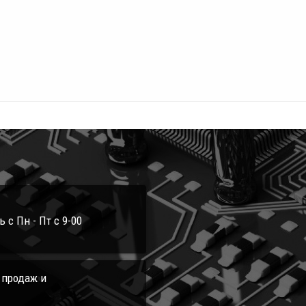
с Пн - Пт с 9-00
л продаж и