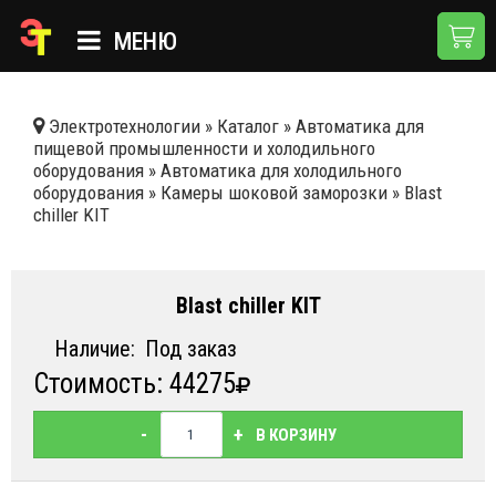
МЕНЮ
ГЛАВНАЯ
Электротехнологии
»
Каталог
»
Автоматика для
пищевой промышленности и холодильного
КАТАЛОГ
оборудования
»
Автоматика для холодильного
оборудования
»
Камеры шоковой заморозки
»
Blast
О КОМПАНИИ
chiller KIT
ПРИМЕНЕНИЯ
НОВОСТИ
Blast chiller KIT
ДОСТАВКА И ОПЛАТА
Наличие:
Под заказ
Стоимость: 44275
КОНТАКТЫ
-
+
В КОРЗИНУ