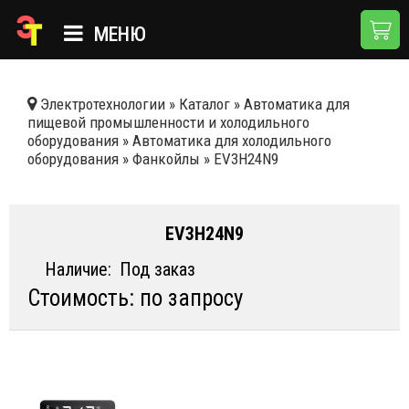
МЕНЮ
ГЛАВНАЯ
Электротехнологии
»
Каталог
»
Автоматика для
пищевой промышленности и холодильного
КАТАЛОГ
оборудования
»
Автоматика для холодильного
оборудования
»
Фанкойлы
»
EV3H24N9
О КОМПАНИИ
ПРИМЕНЕНИЯ
EV3H24N9
НОВОСТИ
Наличие:
Под заказ
ДОСТАВКА И ОПЛАТА
Стоимость: по запросу
КОНТАКТЫ