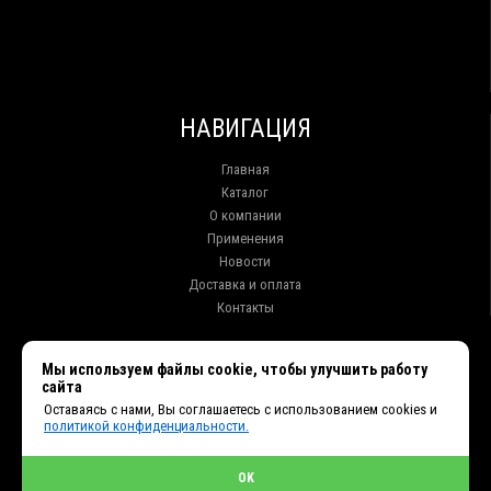
НАВИГАЦИЯ
Главная
Каталог
О компании
Применения
Новости
Доставка и оплата
Контакты
КОНТАКТЫ
Мы используем файлы cookie, чтобы улучшить работу
сайта
г. Иркутск ул. Клары Цеткин, 16, офис 15
Оставаясь с нами, Вы соглашаетесь с использованием cookies и
+7 (914) 010-76-83, 8 (3952) 93-27-93 - Отдел продаж
политикой конфиденциальности.
+7 (950) 075-85-99 - Техническая поддержка
info@et38.ru - Общая почта
et1@et38.ru - Отдел продаж
OK
et2@et38.ru - Отдел продаж