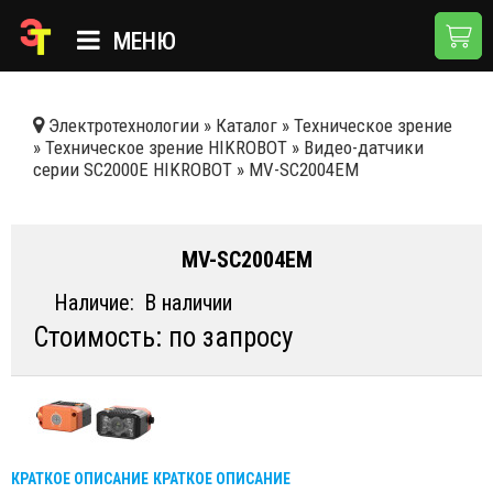
МЕНЮ
ГЛАВНАЯ
Электротехнологии
»
Каталог
»
Техническое зрение
»
Техническое зрение HIKROBOT
»
Видео-датчики
КАТАЛОГ
серии SC2000E HIKROBOT
»
MV-SC2004EM
О КОМПАНИИ
ПРИМЕНЕНИЯ
MV-SC2004EM
НОВОСТИ
Наличие:
В наличии
Стоимость: по запросу
ДОСТАВКА И ОПЛАТА
КОНТАКТЫ
КРАТКОЕ ОПИСАНИЕ
КРАТКОЕ ОПИСАНИЕ