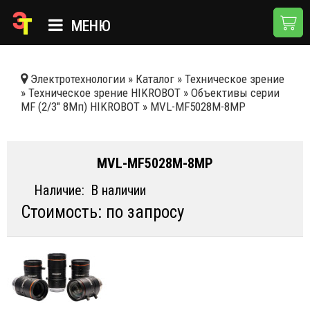
МЕНЮ
ГЛАВНАЯ
Электротехнологии
»
Каталог
»
Техническое зрение
»
Техническое зрение HIKROBOT
»
Объективы серии
КАТАЛОГ
MF (2/3" 8Мп) HIKROBOT
»
MVL-MF5028M-8MP
О КОМПАНИИ
ПРИМЕНЕНИЯ
MVL-MF5028M-8MP
НОВОСТИ
Наличие:
В наличии
Стоимость: по запросу
ДОСТАВКА И ОПЛАТА
КОНТАКТЫ