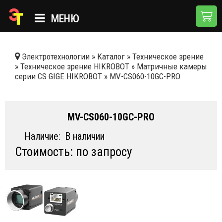
МЕНЮ
ГЛАВНАЯ
Электротехнологии
»
Каталог
»
Техническое зрение
»
Техническое зрение HIKROBOT
»
Матричные камеры
КАТАЛОГ
серии CS GIGE HIKROBOT
»
MV-CS060-10GC-PRO
О КОМПАНИИ
ПРИМЕНЕНИЯ
MV-CS060-10GC-PRO
НОВОСТИ
Наличие:
В наличии
Стоимость: по запросу
ДОСТАВКА И ОПЛАТА
КОНТАКТЫ