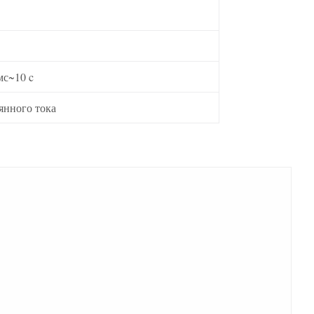
мс~10 c
янного тока