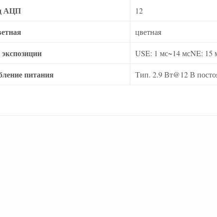
д АЦП
12
ветная
цветная
 экспозиции
USE: 1 мс~14 мсNE: 15 
бление питания
Тип. 2.9 Вт@12 В посто