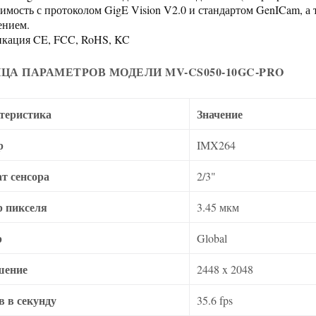
имость с протоколом GigE Vision V2.0 и стандартом GenICam, 
ением.
кация CE, FCC, RoHS, KC
ЦА ПАРАМЕТРОВ МОДЕЛИ MV-CS050-10GC-PRO
теристика
Значение
р
IMX264
т сенсора
2/3"
р пикселя
3.45 мкм
р
Global
шение
2448 x 2048
в в секунду
35.6 fps