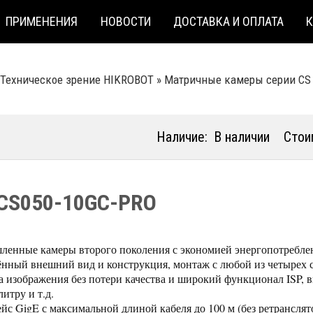
ПРИМЕНЕНИЯ
НОВОСТИ
ДОСТАВКА И ОПЛАТА
Техническое зрение HIKROBOT
»
Матричные камеры серии CS
Наличие:
В наличии
Стои
CS050-10GC-PRO
енные камеры второго поколения с экономией энергопотребле
нный внешний вид и конструкция, монтаж с любой из четырех 
а изображения без потери качества и широкий функционал ISP,
итру и т.д.
йс GigE с максимальной длиной кабеля до 100 м (без ретранслят