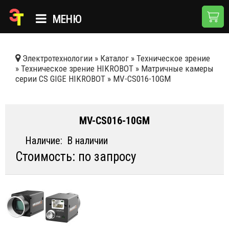
МЕНЮ
ГЛАВНАЯ
Электротехнологии
»
Каталог
»
Техническое зрение
»
Техническое зрение HIKROBOT
»
Матричные камеры
КАТАЛОГ
серии CS GIGE HIKROBOT
»
MV-CS016-10GM
О КОМПАНИИ
ПРИМЕНЕНИЯ
MV-CS016-10GM
НОВОСТИ
Наличие:
В наличии
Стоимость: по запросу
ДОСТАВКА И ОПЛАТА
КОНТАКТЫ