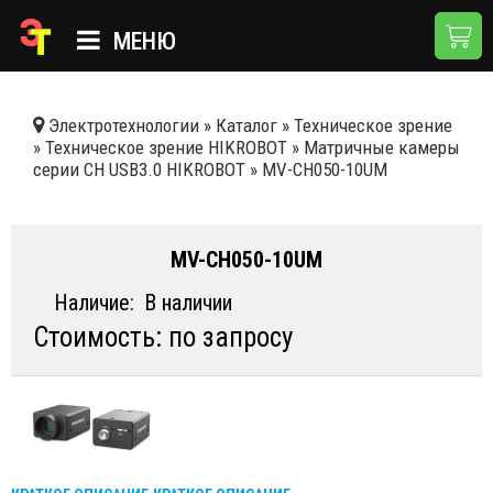
МЕНЮ
ГЛАВНАЯ
Электротехнологии
»
Каталог
»
Техническое зрение
»
Техническое зрение HIKROBOT
»
Матричные камеры
КАТАЛОГ
серии CH USB3.0 HIKROBOT
»
MV-CH050-10UM
О КОМПАНИИ
ПРИМЕНЕНИЯ
MV-CH050-10UM
НОВОСТИ
Наличие:
В наличии
Стоимость: по запросу
ДОСТАВКА И ОПЛАТА
КОНТАКТЫ