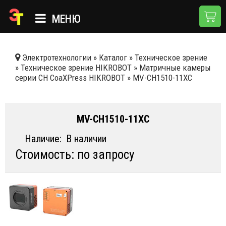
МЕНЮ
ГЛАВНАЯ
Электротехнологии
»
Каталог
»
Техническое зрение
»
Техническое зрение HIKROBOT
»
Матричные камеры
КАТАЛОГ
серии CH CoaXPress HIKROBOT
»
MV-CH1510-11XC
О КОМПАНИИ
ПРИМЕНЕНИЯ
MV-CH1510-11XC
НОВОСТИ
Наличие:
В наличии
Стоимость: по запросу
ДОСТАВКА И ОПЛАТА
КОНТАКТЫ