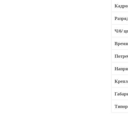
Кадро
Разря
Ч/б/ ц
Время
Потре
Напря
Крепл
Габар
Типор