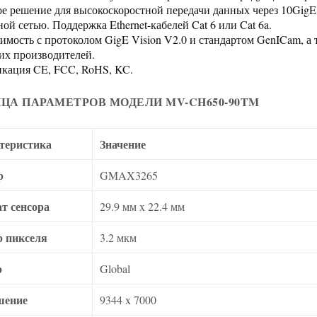
е решение для высокоскоростной передачи данных через 10GigE; 
ой сетью. Поддержка Ethernet-кабелей Cat 6 или Cat 6a.
имость с протоколом GigE Vision V2.0 и стандартом GenICam, а
их производителей.
кация CE, FCC, RoHS, KC.
ЦА ПАРАМЕТРОВ МОДЕЛИ MV-CH650-90TM
теристика
Значение
р
GMAX3265
т сенсора
29.9 мм x 22.4 мм
р пикселя
3.2 мкм
р
Global
шение
9344 x 7000