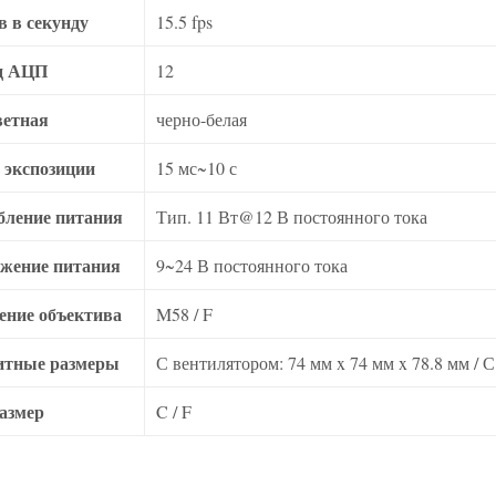
в в секунду
15.5 fps
д АЦП
12
ветная
черно-белая
 экспозиции
15 мс~10 с
бление питания
Тип. 11 Вт@12 В постоянного тока
жение питания
9~24 В постоянного тока
ение объектива
M58 / F
итные размеры
С вентилятором: 74 мм x 74 мм x 78.8 мм / 
азмер
C / F