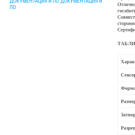
ДОКУМЕНТАЦИЯ И ПО
ДОКУМЕНТАЦИЯ И
Отлично
ПО
гигабитн
Совмест
сторонн
Сертифи
ТАБЛИ
Харак
Сенсо
Форма
Разме
Затво
Разре