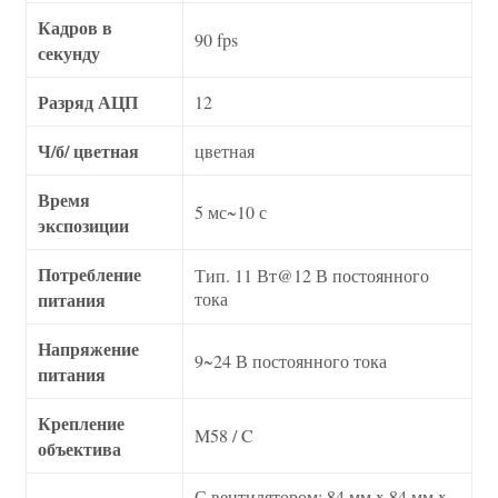
Кадров в
90 fps
секунду
Разряд АЦП
12
Ч/б/ цветная
цветная
Время
5 мс~10 с
экспозиции
Потребление
Тип. 11 Вт@12 В постоянного
питания
тока
Напряжение
9~24 В постоянного тока
питания
Крепление
M58 / C
объектива
С вентилятором: 84 мм x 84 мм x