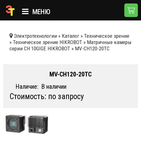
МЕНЮ
ГЛАВНАЯ
Электротехнологии
»
Каталог
»
Техническое зрение
»
Техническое зрение HIKROBOT
»
Матричные камеры
КАТАЛОГ
серии CH 10GIGE HIKROBOT
»
MV-CH120-20TC
О КОМПАНИИ
ПРИМЕНЕНИЯ
MV-CH120-20TC
НОВОСТИ
Наличие:
В наличии
Стоимость: по запросу
ДОСТАВКА И ОПЛАТА
КОНТАКТЫ