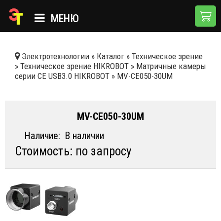
МЕНЮ
ГЛАВНАЯ
Электротехнологии
»
Каталог
»
Техническое зрение
»
Техническое зрение HIKROBOT
»
Матричные камеры
КАТАЛОГ
серии CE USB3.0 HIKROBOT
»
MV-CE050-30UM
О КОМПАНИИ
ПРИМЕНЕНИЯ
MV-CE050-30UM
НОВОСТИ
Наличие:
В наличии
Стоимость: по запросу
ДОСТАВКА И ОПЛАТА
КОНТАКТЫ