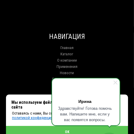
НАВИГАЦИЯ
Главная
Каталог
О компании
Применения
Новости
Доставка и оплата
Контакты
КОНТАКТЫ
Ирина
Мы используем файлы cookie, чтобы улучшить работу
сайта
Здравствуйте! Готова помочь
г. Иркутск ул. Клары Цеткин, 16, офис 15
Оставаясь с нами, Вы соглашаетесь с использованием cookies и
вам. Напишите мне, если у
+7 (914) 010-76-83, 8 (3952) 93-27-93 - Отдел продаж
политикой конфиденциальности.
+7 (950) 075-85-99 - Техническая поддержка
вас появятся вопросы.
info@et38.ru - Общая почта
et1@et38.ru - Отдел продаж
OK
et2@et38.ru - Отдел продаж