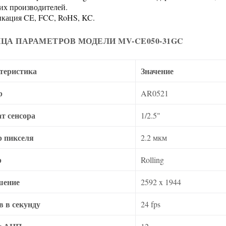
их производителей.
кация CE, FCC, RoHS, KC.
ЦА ПАРАМЕТРОВ МОДЕЛИ MV-CE050-31GC
теристика
Значение
р
AR0521
т сенсора
1/2.5"
р пикселя
2.2 мкм
р
Rolling
шение
2592 x 1944
в в секунду
24 fps