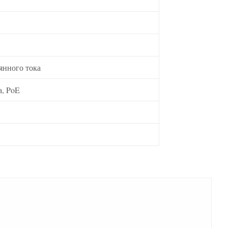
янного тока
а, PoE