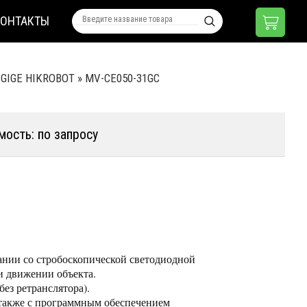
КОНТАКТЫ
 GIGE HIKROBOT
»
MV-CE050-31GC
мость: по запросу
тании со стробоскопической светодиодной
и движении объекта.
ез ретранслятора).
 также с программным обеспечением