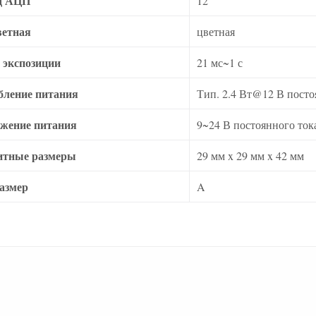
д АЦП
12
ветная
цветная
 экспозиции
21 мс~1 с
бление питания
Тип. 2.4 Вт@12 В посто
жение питания
9~24 В постоянного ток
итные размеры
29 мм x 29 мм x 42 мм
азмер
A