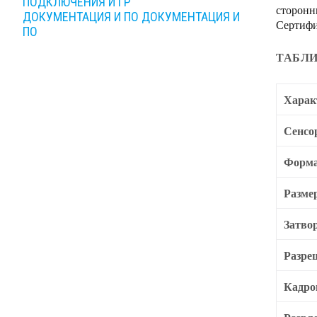
ПОДКЛЮЧЕНИЯ И ГР
сторонн
ДОКУМЕНТАЦИЯ И ПО
ДОКУМЕНТАЦИЯ И
Сертифи
ПО
ТАБЛИ
Харак
Сенсо
Форма
Разме
Затво
Разре
Кадро