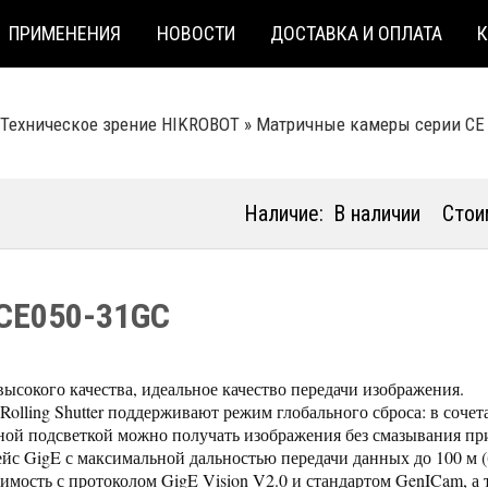
ПРИМЕНЕНИЯ
НОВОСТИ
ДОСТАВКА И ОПЛАТА
Техническое зрение HIKROBOT
»
Матричные камеры серии CE
Наличие:
В наличии
Стои
CE050-31GC
высокого качества, идеальное качество передачи изображения.
Rolling Shutter поддерживают режим глобального сброса: в соче
ной подсветкой можно получать изображения без смазывания пр
йс GigE с максимальной дальностью передачи данных до 100 м (б
имость с протоколом GigE Vision V2.0 и стандартом GenICam, а