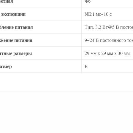
ветная
ч/б
 экспозиции
NE:1 мс~10 с
бление питания
Тип. 3.2 Вт@5 В посто
жение питания
9~24 В постоянного то
итные размеры
29 мм x 29 мм x 30 мм
азмер
B