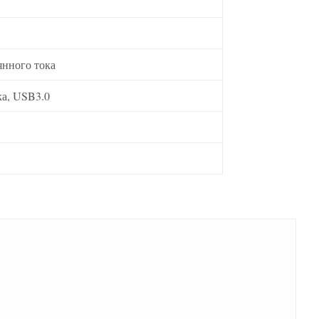
янного тока
ка, USB3.0