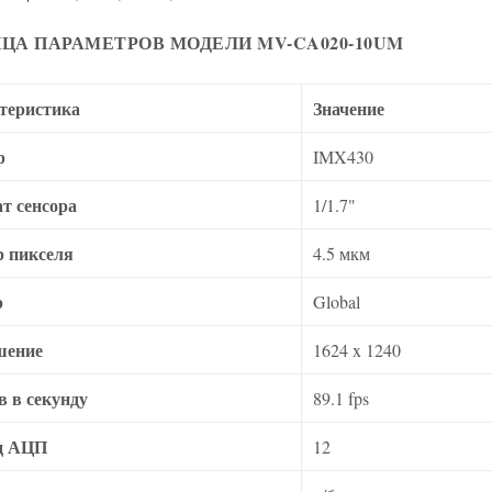
ЦА ПАРАМЕТРОВ МОДЕЛИ MV-CA020-10UM
теристика
Значение
р
IMX430
т сенсора
1/1.7"
р пикселя
4.5 мкм
р
Global
шение
1624 x 1240
в в секунду
89.1 fps
д АЦП
12