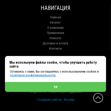
НАВИГАЦИЯ
Главная
Каталог
О компании
Применения
Новости
Доставка и оплата
Контакты
КОНТАКТЫ
Мы используем файлы cookie, чтобы улучшить работу
сайта
г. Иркутск ул. Клары Цеткин, 16, офис 15
Оставаясь с нами, Вы соглашаетесь с использованием cookies и
+7 (914) 010-76-83, 8 (3952) 93-27-93 - Отдел продаж
политикой конфиденциальности.
+7 (950) 075-85-99 - Техническая поддержка
info@et38.ru - Общая почта
et1@et38.ru - Отдел продаж
OK
et2@et38.ru - Отдел продаж
et3@et38.ru - Техническая поддержка
Создание сайтов - Инсайд