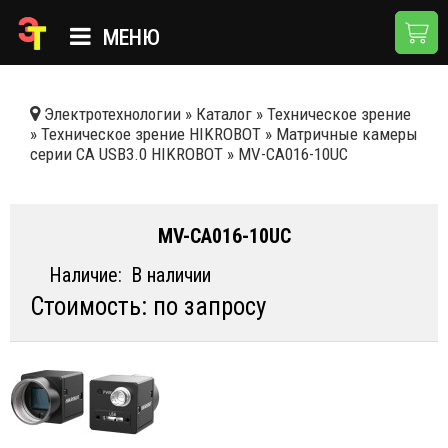
МЕНЮ
ГЛАВНАЯ
Электротехнологии
»
Каталог
»
Техническое зрение
»
Техническое зрение HIKROBOT
»
Матричные камеры
КАТАЛОГ
серии CA USB3.0 HIKROBOT
»
MV-CA016-10UC
О КОМПАНИИ
ПРИМЕНЕНИЯ
MV-CA016-10UC
НОВОСТИ
Наличие:
В наличии
Стоимость: по запросу
ДОСТАВКА И ОПЛАТА
КОНТАКТЫ