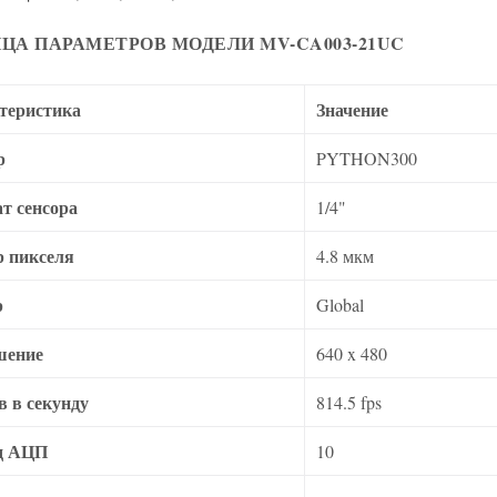
ЦА ПАРАМЕТРОВ МОДЕЛИ MV-CA003-21UC
теристика
Значение
р
PYTHON300
т сенсора
1/4"
р пикселя
4.8 мкм
р
Global
шение
640 x 480
в в секунду
814.5 fps
д АЦП
10