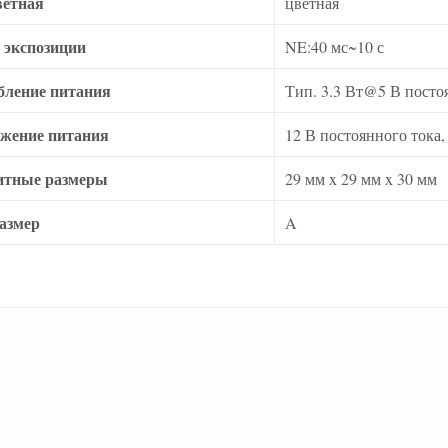
ветная
цветная
 экспозиции
NE:40 мс~10 с
бление питания
Тип. 3.3 Вт@5 В посто
жение питания
12 В постоянного тока
итные размеры
29 мм x 29 мм x 30 мм
азмер
A