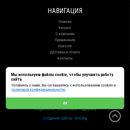
НАВИГАЦИЯ
Главная
Каталог
О компании
Применения
Новости
Доставка и оплата
Контакты
КОНТАКТЫ
Мы используем файлы cookie, чтобы улучшить работу
сайта
г. Иркутск ул. Клары Цеткин, 16, офис 15
Оставаясь с нами, Вы соглашаетесь с использованием cookies и
+7 (914) 010-76-83, 8 (3952) 93-27-93 - Отдел продаж
политикой конфиденциальности.
+7 (950) 075-85-99 - Техническая поддержка
info@et38.ru - Общая почта
et1@et38.ru - Отдел продаж
OK
et2@et38.ru - Отдел продаж
et3@et38.ru - Техническая поддержка
Создание сайтов - Инсайд