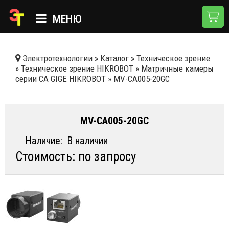
МЕНЮ
ГЛАВНАЯ
Электротехнологии
»
Каталог
»
Техническое зрение
»
Техническое зрение HIKROBOT
»
Матричные камеры
КАТАЛОГ
серии CA GIGE HIKROBOT
»
MV-CA005-20GC
О КОМПАНИИ
ПРИМЕНЕНИЯ
MV-CA005-20GC
НОВОСТИ
Наличие:
В наличии
Стоимость: по запросу
ДОСТАВКА И ОПЛАТА
КОНТАКТЫ