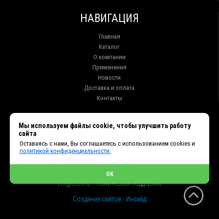
НАВИГАЦИЯ
Главная
Каталог
О компании
Применения
Новости
Доставка и оплата
Контакты
КОНТАКТЫ
Мы используем файлы cookie, чтобы улучшить работу
сайта
г. Иркутск ул. Клары Цеткин, 16, офис 15
Оставаясь с нами, Вы соглашаетесь с использованием cookies и
+7 (914) 010-76-83, 8 (3952) 93-27-93 - Отдел продаж
политикой конфиденциальности.
+7 (950) 075-85-99 - Техническая поддержка
info@et38.ru - Общая почта
et1@et38.ru - Отдел продаж
OK
et2@et38.ru - Отдел продаж
et3@et38.ru - Техническая поддержка
Создание сайтов - Инсайд