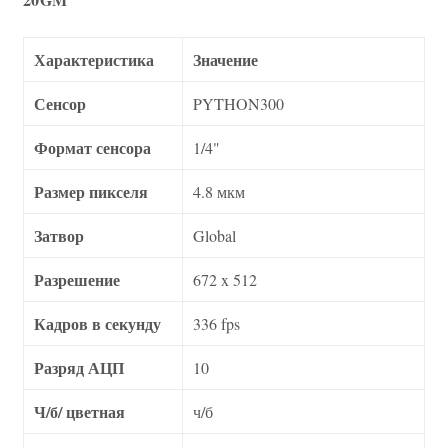
Характеристика
Значение
Сенсор
PYTHON300
Формат сенсора
1/4"
Размер пикселя
4.8 мкм
Затвор
Global
Разрешение
672 x 512
Кадров в секунду
336 fps
Разряд АЦП
10
Ч/б/ цветная
ч/б