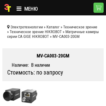
МЕНЮ
ГЛАВНАЯ
Электротехнологии
»
Каталог
»
Техническое зрение
»
Техническое зрение HIKROBOT
»
Матричные камеры
КАТАЛОГ
серии CA GIGE HIKROBOT
»
MV-CA003-20GM
О КОМПАНИИ
ПРИМЕНЕНИЯ
MV-CA003-20GM
НОВОСТИ
Наличие:
В наличии
Стоимость: по запросу
ДОСТАВКА И ОПЛАТА
КОНТАКТЫ