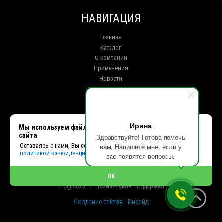
НАВИГАЦИЯ
Главная
Каталог
О компании
Применения
Новости
Доставка и оплата
Контакты
КОНТАКТЫ
Ирина
Мы используем файлы cookie, чтобы улучшить работу
сайта
Здравствуйте! Готова помочь
г. Иркутск ул. Клары Цеткин, 16, офис 15
Оставаясь с нами, Вы соглашаетесь с использованием cookies и
вам. Напишите мне, если у
+7 (914) 010-76-83, 8 (3952) 93-27-93 - Отдел продаж
политикой конфиденциальности.
+7 (950) 075-85-99 - Техническая поддержка
вас появятся вопросы.
info@et38.ru - Общая почта
et1@et38.ru - Отдел продаж
OK
et2@et38.ru - Отдел продаж
et3@et38.ru - Техническая поддержка
Создание сайтов - Инсайд