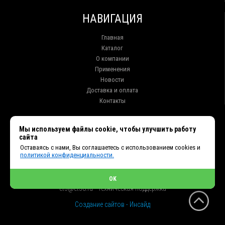
НАВИГАЦИЯ
Главная
Каталог
О компании
Применения
Новости
Доставка и оплата
Контакты
КОНТАКТЫ
Мы используем файлы cookie, чтобы улучшить работу
сайта
г. Иркутск ул. Клары Цеткин, 16, офис 15
Оставаясь с нами, Вы соглашаетесь с использованием cookies и
+7 (914) 010-76-83, 8 (3952) 93-27-93 - Отдел продаж
политикой конфиденциальности.
+7 (950) 075-85-99 - Техническая поддержка
info@et38.ru - Общая почта
et1@et38.ru - Отдел продаж
OK
et2@et38.ru - Отдел продаж
et3@et38.ru - Техническая поддержка
Создание сайтов - Инсайд