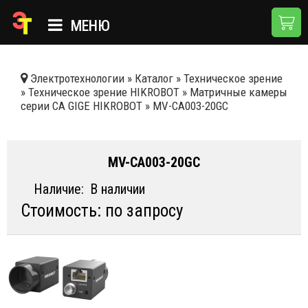
МЕНЮ
ГЛАВНАЯ
Электротехнологии
»
Каталог
»
Техническое зрение
»
Техническое зрение HIKROBOT
»
Матричные камеры
КАТАЛОГ
серии CA GIGE HIKROBOT
»
MV-CA003-20GC
О КОМПАНИИ
ПРИМЕНЕНИЯ
MV-CA003-20GC
НОВОСТИ
Наличие:
В наличии
Стоимость: по запросу
ДОСТАВКА И ОПЛАТА
КОНТАКТЫ