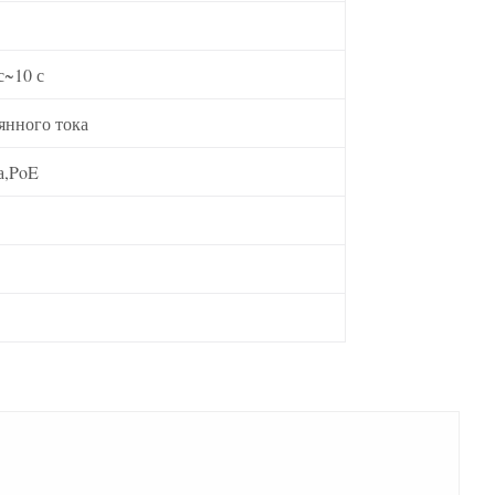
с~10 с
янного тока
а,PoE