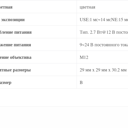
ветная
цветная
 экспозиции
USE:1 мс~14 мсNE:15 м
бление питания
Тип. 2.7 Вт@12 В посто
жение питания
9~24 В постоянного ток
ение объектива
M12
итные размеры
29 мм x 29 мм x 30.2 мм
азмер
B