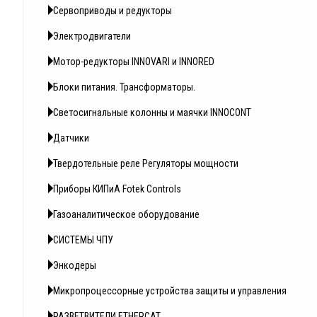
Сервоприводы и редукторы
Электродвигатели
Мотор-редукторы INNOVARI и INNORED
Блоки питания. Трансформаторы.
Светосигнальные колонны и маячки INNOCONT
Датчики
Твердотельные реле Регуляторы мощности
Приборы КИПиА Fotek Controls
Газоаналитическое оборудование
СИСТЕМЫ ЧПУ
Энкодеры
Микропроцессорные устройства защиты и управления
РАЗВЕТВИТЕЛИ ETHERCAT