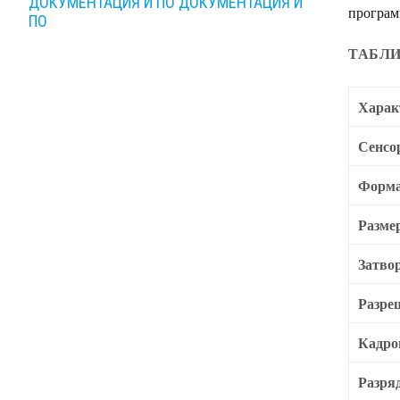
ДОКУМЕНТАЦИЯ И ПО
ДОКУМЕНТАЦИЯ И
програм
ПО
ТАБЛИ
Харак
Сенсо
Форма
Разме
Затво
Разре
Кадро
Разря