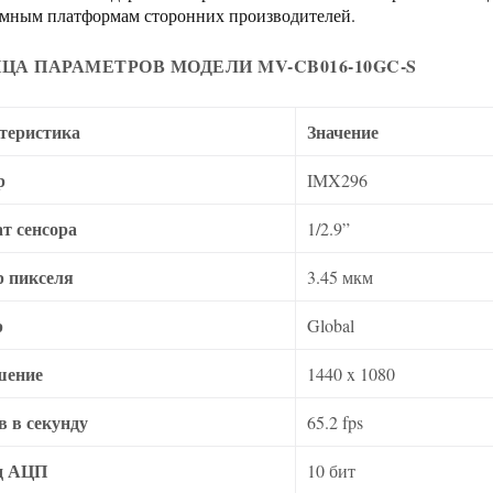
мным платформам сторонних производителей.
ЦА ПАРАМЕТРОВ МОДЕЛИ MV-CB016-10GC-S
теристика
Значение
р
IMX296
т сенсора
1/2.9”
р пикселя
3.45 мкм
р
Global
шение
1440 x 1080
в в секунду
65.2 fps
д АЦП
10 бит