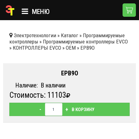
МЕНЮ
ГЛАВНАЯ
Электротехнологии
»
Каталог
»
Программируемые
контроллеры
»
Программируемые контроллеры EVCO
КАТАЛОГ
»
КОНТРОЛЛЕРЫ EVCO
»
OEM
»
EPB9O
О КОМПАНИИ
ПРИМЕНЕНИЯ
EPB9O
НОВОСТИ
Наличие:
В наличии
Стоимость: 11103
ДОСТАВКА И ОПЛАТА
КОНТАКТЫ
-
+
В КОРЗИНУ