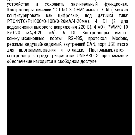
устройства и сохранить значительный функционал.
Контроллеры линейки “
C
-
PRO
3
OEM
” имеют 7
AI
( можно
конфигурировать как цифровые, под датчики типа:
PTC
/
NTC
/
Pt
1000/0-10В/0-20мА/4-20мА); 4
DI
(2 для
подключения высокого напряжения 220 В). 4
AO
(
PWM
/0-10
В/0-20 мА/4-20 мА); 6
DI
. Контроллеры имеют
коммуникационные порты:
RS
-485, протокол
Modbus
,
режимы ведущий/ведомый, внутренний
CAN
, порт
USB
micro
для программирования и отладки. Программируется
контроллер в среде разработки
UNI
-
PRO
3, программное
обеспечение находится в свободном доступе.