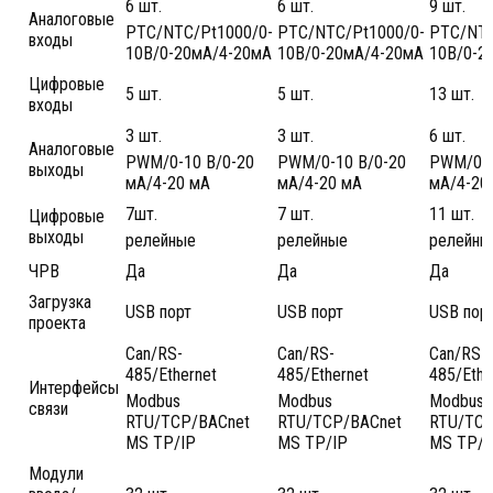
6 шт.
6 шт.
9 шт.
Аналоговые
PTC/NTC/Pt1000/0-
PTC/NTC/Pt1000/0-
PTC/NTC
входы
10В/0-20мА/4-20мА
10В/0-20мА/4-20мА
10В/0-2
Цифровые
5 шт.
5 шт.
13 шт.
входы
3 шт.
3 шт.
6 шт.
Аналоговые
PWM/0-10 В/0-20
PWM/0-10 В/0-20
PWM/0-1
выходы
мА/4-20 мА
мА/4-20 мА
мА/4-20
7шт.
7 шт.
11 шт.
Цифровые
выходы
релейные
релейные
релейны
ЧРВ
Да
Да
Да
Загрузка
USB порт
USB порт
USB пор
проекта
Can/RS-
Can/RS-
Can/RS-
485/Ethernet
485/Ethernet
485/Ethe
Интерфейсы
Modbus
Modbus
Modbus
связи
RTU/TCP/BACnet
RTU/TCP/BACnet
RTU/TCP
MS TP/IP
MS TP/IP
MS TP/I
Модули