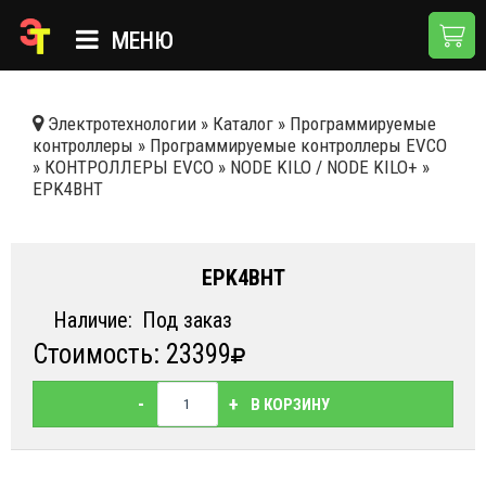
МЕНЮ
ГЛАВНАЯ
Электротехнологии
»
Каталог
»
Программируемые
контроллеры
»
Программируемые контроллеры EVCO
КАТАЛОГ
»
КОНТРОЛЛЕРЫ EVCO
»
NODE KILO / NODE KILO+
»
EPK4BHT
О КОМПАНИИ
ПРИМЕНЕНИЯ
EPK4BHT
НОВОСТИ
Наличие:
Под заказ
ДОСТАВКА И ОПЛАТА
Стоимость: 23399
КОНТАКТЫ
-
+
В КОРЗИНУ