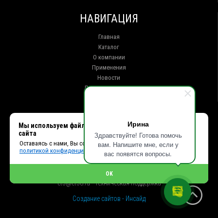
НАВИГАЦИЯ
Главная
Каталог
О компании
Применения
Новости
Доставка и оплата
Контакты
КОНТАКТЫ
Ирина
Мы используем файлы cookie, чтобы улучшить работу
сайта
Здравствуйте! Готова помочь
г. Иркутск ул. Клары Цеткин, 16, офис 15
Оставаясь с нами, Вы соглашаетесь с использованием cookies и
вам. Напишите мне, если у
+7 (914) 010-76-83, 8 (3952) 93-27-93 - Отдел продаж
политикой конфиденциальности.
+7 (950) 075-85-99 - Техническая поддержка
вас появятся вопросы.
info@et38.ru - Общая почта
et1@et38.ru - Отдел продаж
OK
et2@et38.ru - Отдел продаж
et3@et38.ru - Техническая поддержка
Создание сайтов - Инсайд