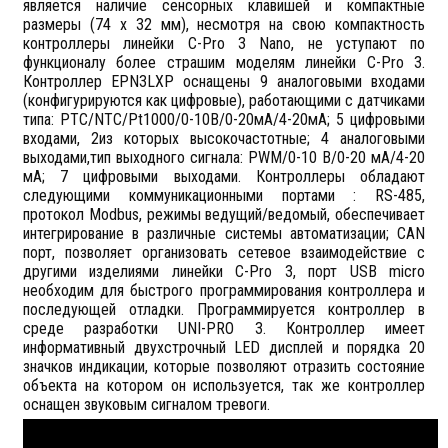
является наличие сенсорных клавишей и компактные
размеры
(
74 х 32 мм
),
несмотря на свою компактность
контроллеры линейки
C-Pro 3 Nano,
не уступают по
функционалу более страшим моделям линейки
C-Pro 3.
Контроллер
EPN3LXP
оснащены 9 аналоговыми входами
(конфигурируются как цифровые), работающими с датчиками
типа:
PTC/NTC/Pt1000/0-10
В/0-20мА/4-20мА; 5 цифровыми
входами,
2
из которых высокочастотные; 4 аналоговыми
выходами,тип выходного сигнала:
PWM/0-10
В/0-20 мА/4-20
мА; 7 цифровыми выходами. Контроллеры обладают
следующими коммуникационными портами :
RS-485,
протокол
Modbus,
режимы ведущий/ведомый,
обеспечивает
интегрирование в различные системы автоматизации;
CAN
порт,
позволяет организовать сетевое взаимодействие с
другими изделиями линейки
C-Pro 3
, порт
USB micro
необходим для быстрого программирования контроллера и
последующей отладки. Программируется контроллер в
среде разработки
UNI-PRO 3.
Контроллер имеет
информативный двухстрочный
LED
дисплей и порядка 20
значков индикации, которые позволяют отразить состояние
объекта на котором он используется, так же контроллер
оснащен звуковым сигналом тревоги.