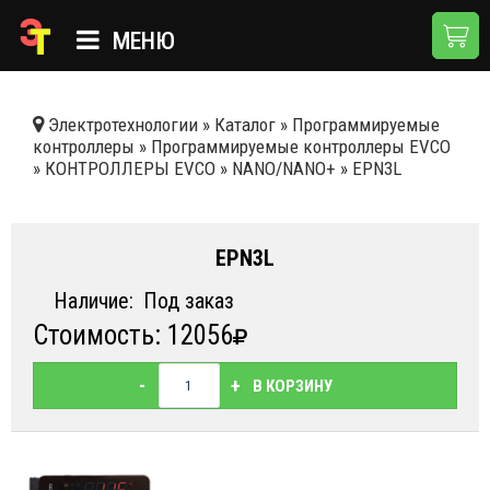
МЕНЮ
ГЛАВНАЯ
Электротехнологии
»
Каталог
»
Программируемые
контроллеры
»
Программируемые контроллеры EVCO
КАТАЛОГ
»
КОНТРОЛЛЕРЫ EVCO
»
NANO/NANO+
»
EPN3L
О КОМПАНИИ
ПРИМЕНЕНИЯ
EPN3L
НОВОСТИ
Наличие:
Под заказ
Стоимость: 12056
ДОСТАВКА И ОПЛАТА
КОНТАКТЫ
-
+
В КОРЗИНУ