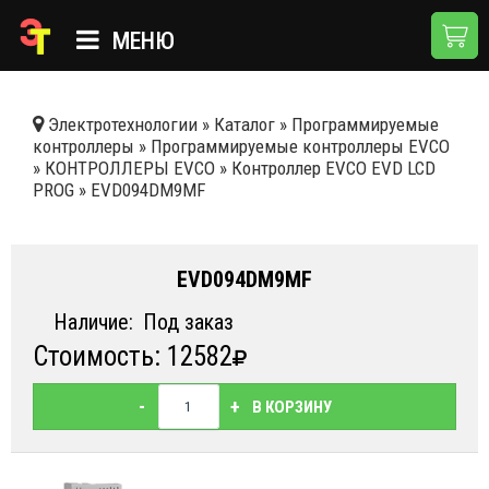
МЕНЮ
ГЛАВНАЯ
Электротехнологии
»
Каталог
»
Программируемые
контроллеры
»
Программируемые контроллеры EVCO
КАТАЛОГ
»
КОНТРОЛЛЕРЫ EVCO
»
Контроллер EVCO EVD LCD
PROG
»
EVD094DM9MF
О КОМПАНИИ
ПРИМЕНЕНИЯ
EVD094DM9MF
НОВОСТИ
Наличие:
Под заказ
ДОСТАВКА И ОПЛАТА
Стоимость: 12582
КОНТАКТЫ
-
+
В КОРЗИНУ